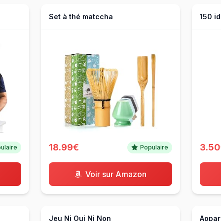
Set à thé matccha
18.99€
3.5
ulaire
Populaire
Voir sur Amazon
Jeu Ni Oui Ni Non
Appar