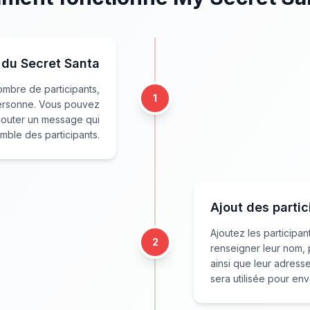
 du Secret Santa
ombre de participants,
1
personne. Vous pouvez
jouter un message qui
mble des participants.
Ajout des partic
Ajoutez les participa
2
renseigner leur nom
ainsi que leur adresse
sera utilisée pour envo