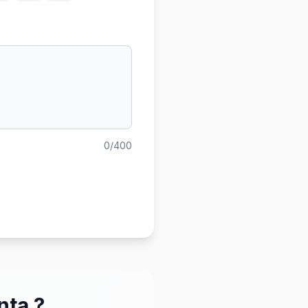
0/400
nta ?